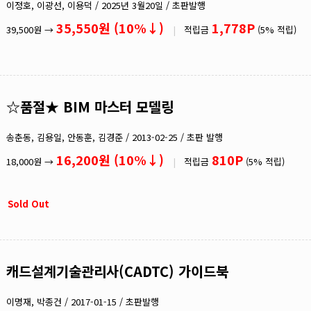
영어
이정호, 이광선, 이용덕 / 2025년 3월20일 / 초판발행
기타
35,550원 (10%↓)
1,778P
39,500원 →
|
적립금
(5% 적립)
☆품절★ BIM 마스터 모델링
송춘동, 김용일, 안동훈, 김경준 / 2013-02-25 / 초판 발행
16,200원 (10%↓)
810P
18,000원 →
|
적립금
(5% 적립)
Sold Out
캐드설계기술관리사(CADTC) 가이드북
이명재, 박종건 / 2017-01-15 / 초판발행