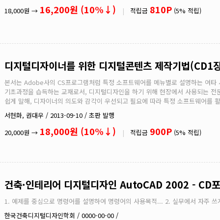
16,200원 (10%↓)
810P
18,000원 →
|
적립금
(5% 적립)
디지털디자이너를 위한 디지털콘텐츠 제작기법(CD1
본서는 Adobe사의 CS프로그램처럼 특정 소프트웨어를 메뉴별로 설명하는 여타
기초과정을 습득하는 교재로서, 디지털디자인을 하기 위해 현장에서 사용되는 전문
쉽게 말해, 디자이너의 의도와 감각이 우선되고 필요에 따라 특정 소프트웨어를 
서현화, 권대우 / 2013-09-10 / 초판 발행
18,000원 (10%↓)
900P
20,000원 →
|
적립금
(5% 적립)
건축·인테리어 디지털디자인 AutoCAD 2002 - CD
1. 예제를 중심으로 명령어를 설명하여 명령어의 사용목적... 2. 실무에서 자주 쓰
한국건축디지털디자인학회 / 0000-00-00 /