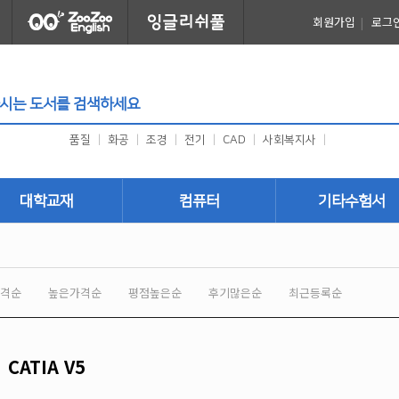
회원가입
|
로그
품질
|
화공
|
조경
|
전기
|
CAD
|
사회복지사
|
대학교재
컴퓨터
기타수험서
건축
프로그래밍
취업
토목
그래픽/디자인
외국어
격순
높은가격순
평점높은순
후기많은순
최근등록순
국토개발
사무자동화 (OA)
귀화시험
기계
어린이
한자어
안전관리
건축사자격시험
CATIA V5
환경
미용/공예