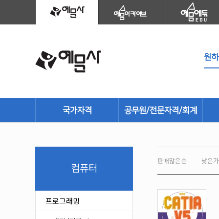
국가자격
공무원/전문자격/회계
건설
공무원
환경·에너지
세무회계
판매많은순
낮은가
기계/재료
소방시설관리사
컴퓨터
안전관리
경영/생산
전기/화학
문화재/학예사
프로그래밍
농림어업
산업보건/산업안전