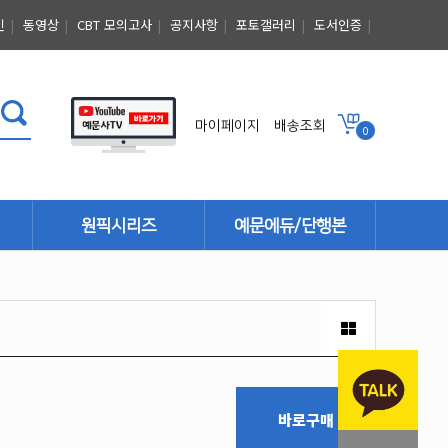
인
|
동영상
|
CBT 모의고사
|
공지사항
|
포토갤러리
|
도서인증
|
마이페이지
배송조회
0
원픽시리즈
예문에듀/단행본
단행본
바로구매